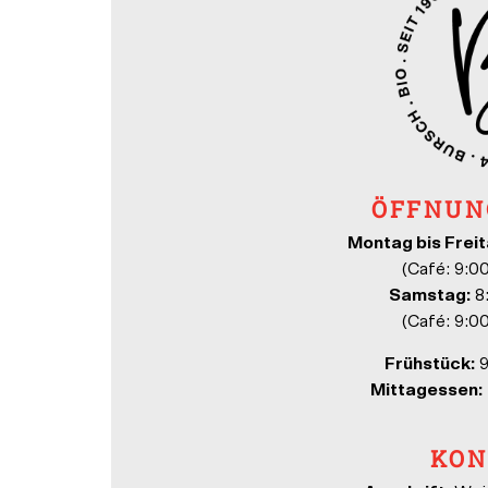
ÖFFNUN
Montag bis Freit
(Café: 9:0
Samstag:
8:
(Café: 9:0
Frühstück:
9
Mittagessen:
KON