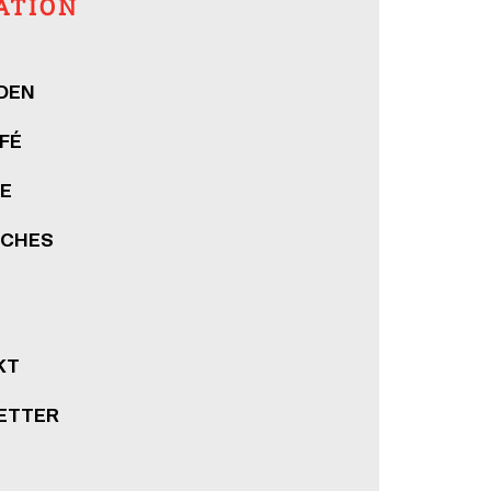
ATION
DEN
FÉ
E
ICHES
KT
ETTER
E