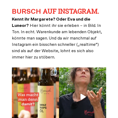
AUF INSTAGRAM.
BURSCH
Kennt ihr Margarete? Oder Eva und die
Luneor?
Hier könnt ihr sie erleben – in Bild. In
Ton. In echt. Warenkunde am lebenden Objekt,
könnte man sagen. Und da wir manchmal auf
Instagram ein bisschen schneller („realtime“)
sind als auf der Website, lohnt es sich also
immer hier zu stöbern.
Minz-Öl?
Der Sommer lässt sich ganz
Damit kann ganz herrlich
einfach im Airfryer
...
Tom
frische,
...
45
1
33
1